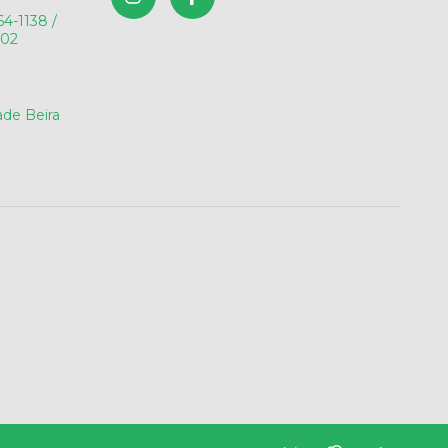
64-1138 /
602
de Beira