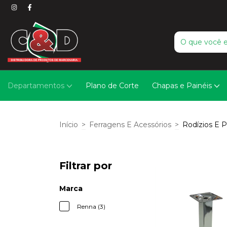
Departamentos
Plano de Corte
Chapas e Painéis
Início
>
Ferragens E Acessórios
>
Rodízios E 
Filtrar por
Marca
Renna (3)