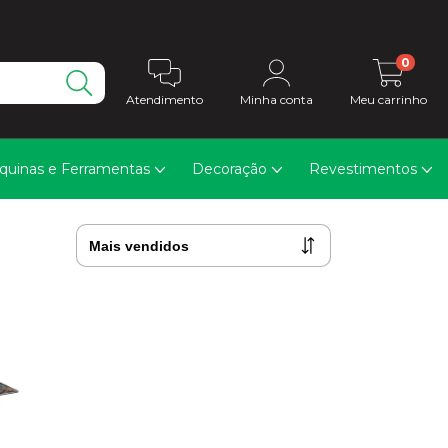
0
Atendimento
Minha conta
Meu carrinho
quinas e Ferramentas
Decoração
Revestimentos