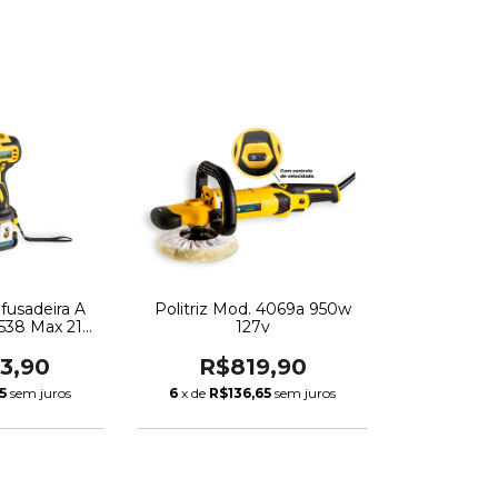
afusadeira A
Politriz Mod. 4069a 950w
2538 Max 21v
127v
bo
73,90
R$819,90
5
sem juros
6
x de
R$136,65
sem juros