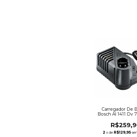
Carregador De B
Bosch Al 1411 Dv 7
Volts
R$259,9
2
x de
R$129,95
se