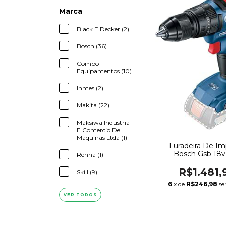
Marca
Black E Decker (2)
Bosch (36)
Combo
Equipamentos (10)
Inmes (2)
Makita (22)
Maksiwa Industria
E Comercio De
Maquinas Ltda (1)
Furadeira De I
Bosch Gsb 18v 
Renna (1)
R$1.481,
Skill (9)
6
x de
R$246,98
se
VER TODOS