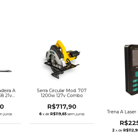
adeira A
Serra Circular Mod. 707
38 21v
1200w 127v Combo
90
R$717,90
Trena A Lase
m juros
6
x de
R$119,65
sem juros
R$22
2
x de
R$112,9