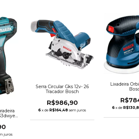
Lixadeira Orbi
Serra Circular Gks 12v- 26
Bos
Tracador Bosch
R$78
R$986,90
6
x de
R$130,
6
x de
R$164,48
sem juros
radeira
33dwye
ta
90
m juros