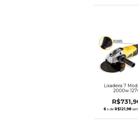
Lixadeira 7 Mod
2000w 127
R$731,9
6
x de
R$121,98
se