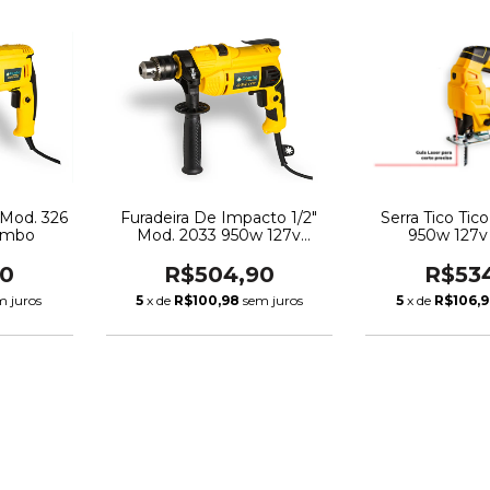
 Mod. 326
Furadeira De Impacto 1/2"
Serra Tico Ti
ombo
Mod. 2033 950w 127v
950w 127
Combo
90
R$504,90
R$53
m juros
5
x de
R$100,98
sem juros
5
x de
R$106,