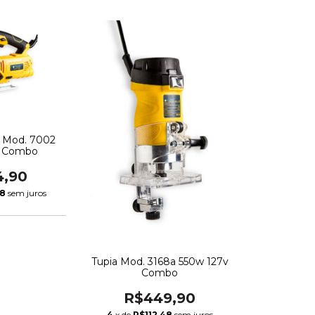
co Mod. 7002
v Combo
4,90
98
sem juros
Tupia Mod. 3168a 550w 127v
Combo
R$449,90
4
x de
R$112,48
sem juros