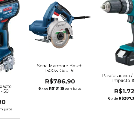
Serra Marmore Bosch
1500w Gdc 151
Parafusadeira /
R$786,90
Impacto 1
Dhp45
mpacto
6
x de
R$131,15
sem juros
R$1.7
- 50
6
x de
R$287,
90
m juros