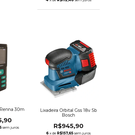
r Renna 30m
Lixadeira Orbital Gss 18v Sb
Bosch
5,90
R$945,90
5
sem juros
6
x de
R$157,65
sem juros