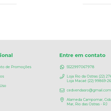
cional
Entre em contato
to de Promoções
5522997067978
os
Loja Rio da Ostras (22) 27
Loja Macaé (22) 99869-2
 Uso
cedvendasro@gmail.com
Alameda Campomar, Cida
Mar, Rio das Ostras - RJ