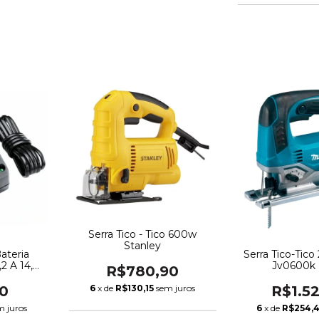
Serra Tico - Tico 600w
Stanley
ateria
Serra Tico-Ti
,2 A 14,4
Jv0600k 
R$780,90
0
R$1.5
6
x de
R$130,15
sem juros
m juros
6
x de
R$254,