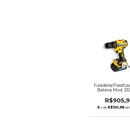
Furadeira/Parafus
Bateria Mod. 25
Combo
R$905,
6
x de
R$150,98
se