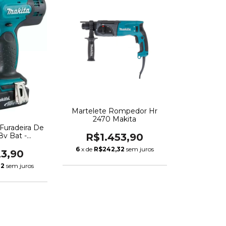
Martelete Rompedor Hr
2470 Makita
 Furadeira De
R$1.453,90
8v Bat -
3x10
6
x de
R$242,32
sem juros
23,90
32
sem juros