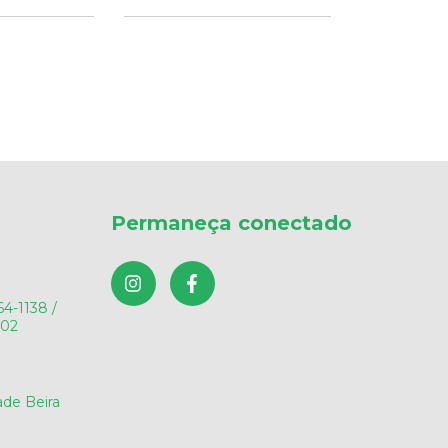
Permaneça conectado
64-1138 /
602
de Beira