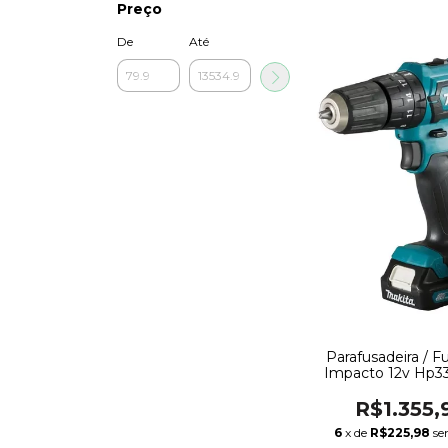
Preço
De
Até
Parafusadeira / Fu
Impacto 12v Hp3
(2bat) Maki
R$1.355,
6
x de
R$225,98
se