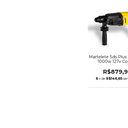
Martelete Sds Plus
1000w 127v C
R$879,
6
x de
R$146,65
se