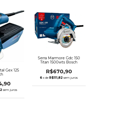
Serra Marmore Gdc 150
Titan 1500wts Bosch
tal Gex 125
R$670,90
ch
6
x de
R$111,82
sem juros
4,90
82
sem juros