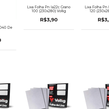
Lixa Folha Pn Ia22c Grano
Lixa Folha Pn
100 (230x280) Vollig
120 (230x28
R$3,90
R$3
 040 De
0