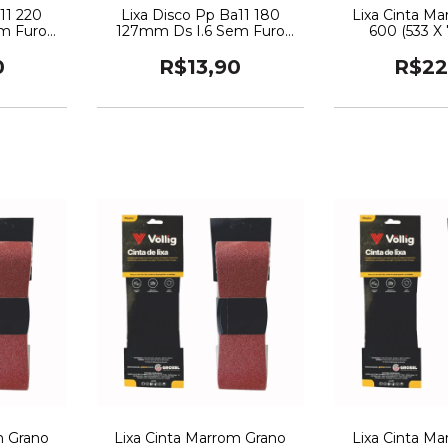
11 220
Lixa Disco Pp Ba11 180
Lixa Cinta M
m Furo
127mm Ds I.6 Sem Furo
600 (533 X 7
) Vollig
Com Velcro (5 Pcs) Vollig
0
R$13,90
R$22
m Grano
Lixa Cinta Marrom Grano
Lixa Cinta M