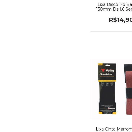
Lixa Disco Pp Ba
150mm Ds I.6 Se
Com Velcro (5 Pcs
R$14,9
Lixa Cinta Marro