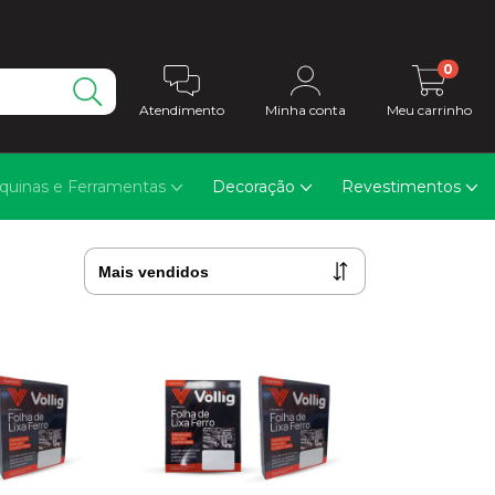
0
Atendimento
Minha conta
Meu carrinho
quinas e Ferramentas
Decoração
Revestimentos