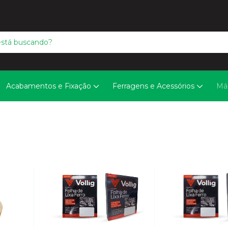
Acabamentos e Fixação
Ferragens e Acessórios
Má