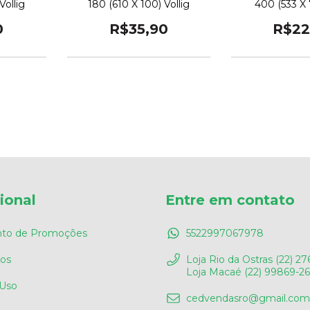
Vollig
180 (610 X 100) Vollig
400 (533 X 7
0
R$35,90
R$22
cional
Entre em contato
to de Promoções
5522997067978
os
Loja Rio da Ostras (22) 27
Loja Macaé (22) 99869-2
 Uso
cedvendasro@gmail.com