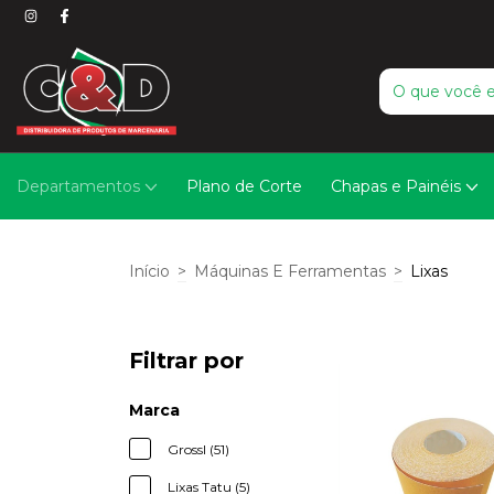
Departamentos
Plano de Corte
Chapas e Painéis
Início
>
Máquinas E Ferramentas
>
Lixas
Filtrar por
Marca
Grossl (51)
Lixas Tatu (5)