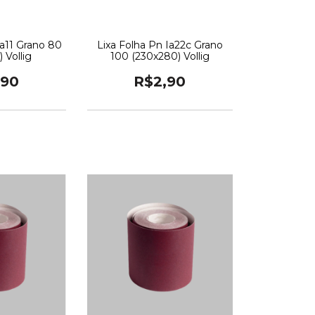
Ba11 Grano 80
Lixa Folha Pn Ia22c Grano
 Vollig
100 (230x280) Vollig
,90
R$2,90