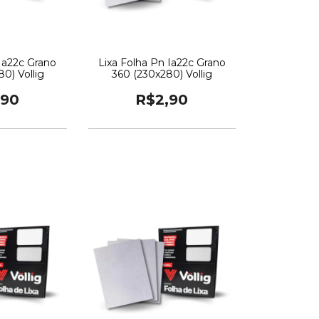
 Ia22c Grano
Lixa Folha Pn Ia22c Grano
0) Vollig
360 (230x280) Vollig
,90
R$2,90