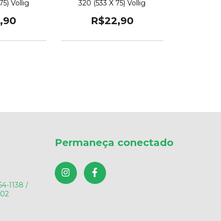
5) Vollig
320 (533 X 75) Vollig
,90
R$22,90
Permaneça conectado
64-1138 /
602