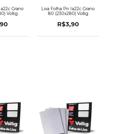
 Ia22c Grano
Lixa Folha Pn Ia22c Grano
0) Vollig
80 (230x280) Vollig
,90
R$3,90