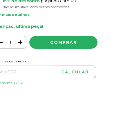
15% de desconto
pagando com Pix
Não acumulável com outras promoções
r mais detalhes
enção, última peça!
ALTERAR CEP
regas para o CEP:
Meios de envio
CALCULAR
o sei meu CEP