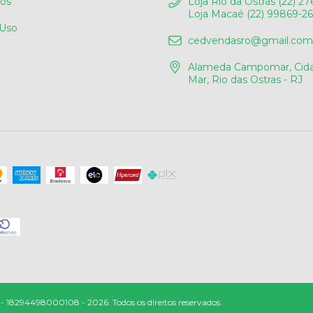
os
Loja Rio da Ostras (22) 27
Loja Macaé (22) 99869-2
 Uso
cedvendasro@gmail.com
Alameda Campomar, Cida
Mar, Rio das Ostras - RJ
4498000108 - 2026. Todos os direitos reservados.