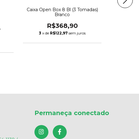
Caixa De Em
Caixa Open Box 8 Bl (3 Tomadas)
Espe
Branco
R
R$368,90
o
3
x de
R$122,97
sem juros
Permaneça conectado