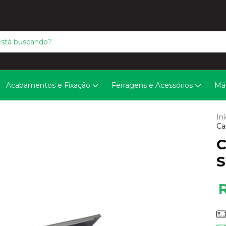
Acabamentos e Fixação
Ferragens e Acessórios
Má
Iní
Ca
C
S