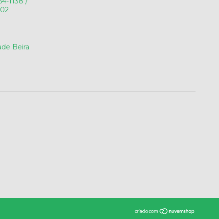
64-1138 /
602
de Beira