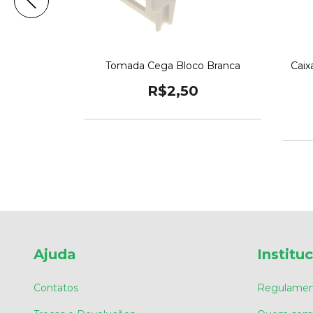
Tomada Cega Bloco Branca
Caix
co Preta
R$2,50
0
Ajuda
Institu
Contatos
Regulamen