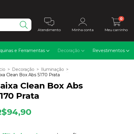
0
Atendimento
Minha conta
Meu carrinho
quinas e Ferramentas
Decoração
Revestimentos
cio
>
Decoração
>
Iluminação
>
ixa Clean Box Abs S170 Prata
aixa Clean Box Abs
170 Prata
R$94,90