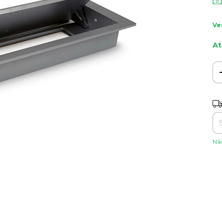
Ve
At
Ent
Nã