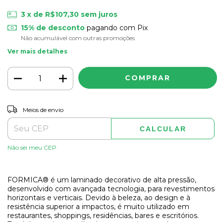
3
x de
R$107,30
sem juros
15% de desconto
pagando com Pix
Não acumulável com outras promoções
Ver mais detalhes
ALTERAR CEP
Entregas para o CEP:
Meios de envio
CALCULAR
Não sei meu CEP
FORMICA® é um laminado decorativo de alta pressão,
desenvolvido com avançada tecnologia, para revestimentos
horizontais e verticais. Devido à beleza, ao design e à
resistência superior a impactos, é muito utilizado em
restaurantes, shoppings, residências, bares e escritórios.