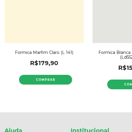
Formica Marfim Claro (L 141)
Formica Branca B
(Ld55
R$179,90
R$15
Ajuda
Institucional