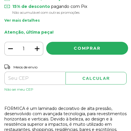
15% de desconto
pagando com Pix
Não acumulável com outras promoções
Ver mais detalhes
Atenção, última peça!
ALTERAR CEP
Entregas para o CEP:
Meios de envio
CALCULAR
Não sei meu CEP
FORMICA é um laminado decorativo de alta pressão,
desenvolvido com avançada tecnologia, para revestimentos
horizontais e verticais. Devido à beleza, ao design e à
resistência superior a impactos, é muito utilizado em
restaurantes, shoppings, residências, bares e escritórios.