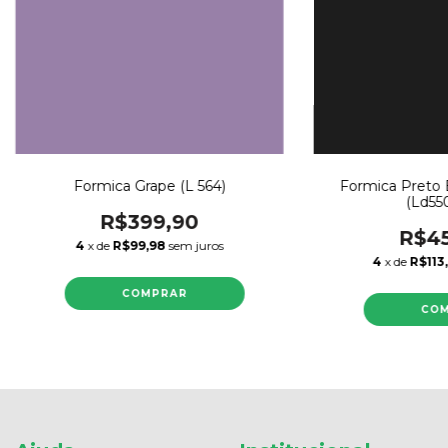
Formica Grape (L 564)
Formica Preto B
(Ld55
R$399,90
R$45
4
x de
R$99,98
sem juros
4
x de
R$113