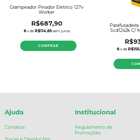
Grampeador Pinador Eletrico 127v
Worker
R$687,90
Parafusadeira 
Scd12s2k C/ M
6
x de
R$114,65
sem juros
R$93
6
x de
R$155
Ajuda
Institucional
Contatos
Regulamento de
Promoções
Trocas e Devoluções