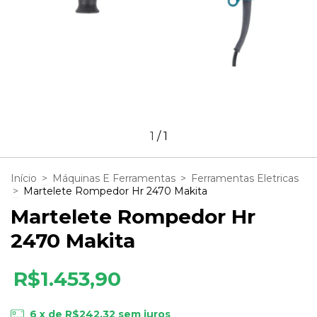
1
/
1
Início
>
Máquinas E Ferramentas
>
Ferramentas Eletricas
>
Martelete Rompedor Hr 2470 Makita
Martelete Rompedor Hr
2470 Makita
R$1.453,90
6
x de
R$242,32
sem juros