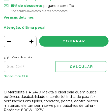
15% de desconto
pagando com Pix
Não acumulável com outras promoções
Ver mais detalhes
Atenção, última peça!
ALTERAR CEP
Entregas para o CEP:
Meios de envio
CALCULAR
Não sei meu CEP
O Martelete HR 2470 Makita é ideal para quem busca
potência, durababilidade e conforto! Indicado para fazer
perfurações em tijolos, concreto, pedras, dentre outros
materiais, ele também serve para trabalhos de talha -
Potência: 800W; -127V