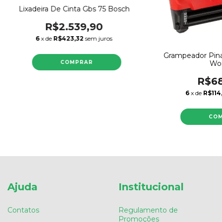
Lixadeira De Cinta Gbs 75 Bosch
R$2.539,90
6
x de
R$423,32
sem juros
Grampeador Pinad
Wor
R$68
6
x de
R$114
Ajuda
Institucional
Contatos
Regulamento de
Promoções