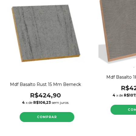
Mdf Basalto 
Mdf Basalto Rust 15 Mm Berneck
R$42
R$424,90
4
x de
R$107
4
x de
R$106,23
sem juros