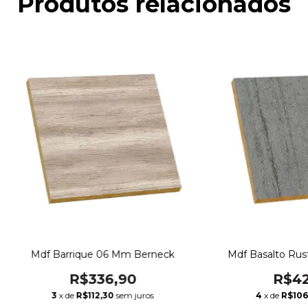
Produtos relacionados
Mdf Barrique 06 Mm Berneck
Mdf Basalto Rus
R$336,90
R$42
3
x de
R$112,30
sem juros
4
x de
R$106