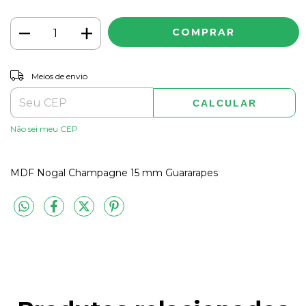
ALTERAR CEP
Entregas para o CEP:
Meios de envio
CALCULAR
Não sei meu CEP
MDF Nogal Champagne 15 mm Guararapes