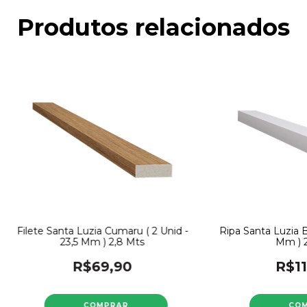
Produtos relacionados
Filete Santa Luzia Cumaru ( 2 Unid -
Ripa Santa Luzia B
23,5 Mm ) 2,8 Mts
Mm ) 2
R$69,90
R$11