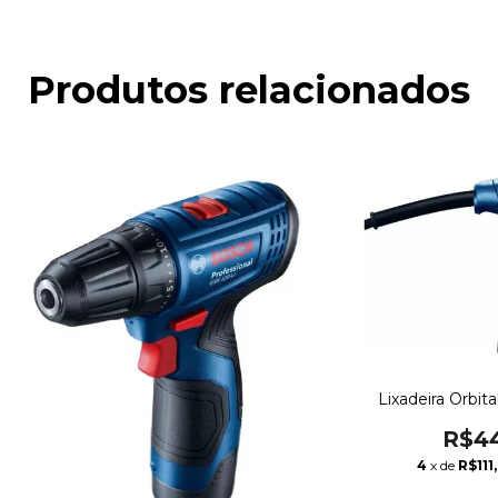
Produtos relacionados
Lixadeira Orbit
R$44
4
x de
R$111