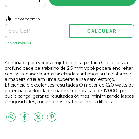
ALTERAR CEP
Entregas para o CEP:
Meios de envio
CALCULAR
Não sei meu CEP
Adequada para vários projetos de carpintaria Graças à sua
profundidade de trabalho de 2.5 mm você poderá endireitar
cantos, rebaixar bordas biselando cantinhos ou transformar
a madeira crua em uma superfície lisa sem esforço.
Eficiência e excelentes resultados O motor de 620 watts de
potência e velocidade máxima de rotação de 17000 rpm
que alcança, garante resultados ótimos, minimizando lascas
e rugosidades, mesmo nos materiais mais difíceis.