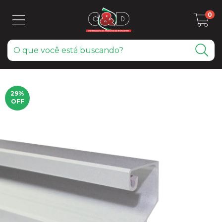
0
29
%
OFF