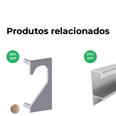
Produtos relacionados
36
%
27
%
OFF
OFF