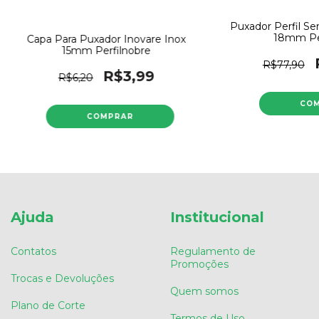
Puxador Perfil S
18mm Per
Capa Para Puxador Inovare Inox
15mm Perfilnobre
R$77,90
R$3,99
R$6,20
Ajuda
Institucional
Contatos
Regulamento de
Promoções
Trocas e Devoluções
Quem somos
Plano de Corte
Termos de Uso