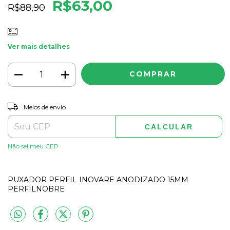
R$63,00
R$88,90
Ver mais detalhes
ALTERAR CEP
Entregas para o CEP:
Meios de envio
CALCULAR
Não sei meu CEP
PUXADOR PERFIL INOVARE ANODIZADO 15MM
PERFILNOBRE