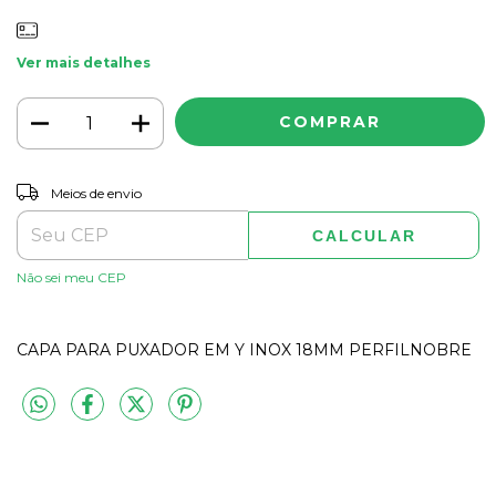
Ver mais detalhes
ALTERAR CEP
Entregas para o CEP:
Meios de envio
CALCULAR
Não sei meu CEP
CAPA PARA PUXADOR EM Y INOX 18MM PERFILNOBRE