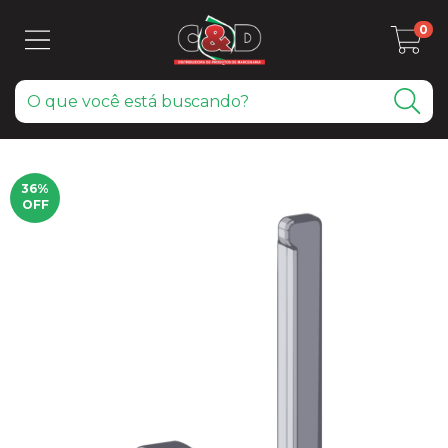
0
36
%
OFF