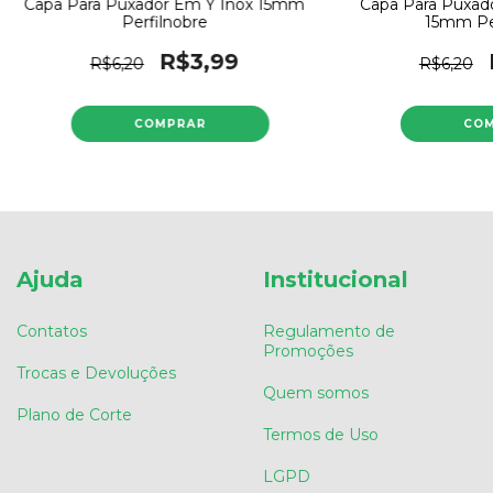
Capa Para Puxado
Capa Para Puxador Em Y Inox 15mm
15mm Per
Perfilnobre
R$3,99
R$6,20
R$6,20
Ajuda
Institucional
Contatos
Regulamento de
Promoções
Trocas e Devoluções
Quem somos
Plano de Corte
Termos de Uso
LGPD